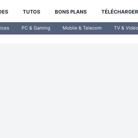
DES
TUTOS
BONS PLANS
TÉLÉCHARGE
vices
PC & Gaming
Mobile & Telecom
TV & Vidé