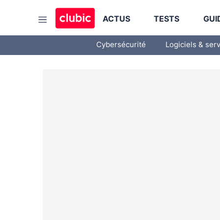
ACTUS
TESTS
GUI
Cybersécurité
Logiciels & ser