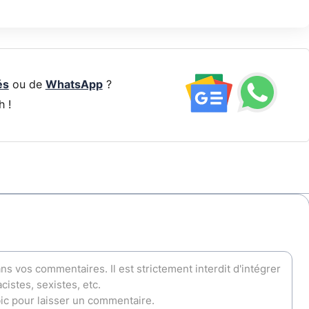
és
ou de
WhatsApp
?
h !