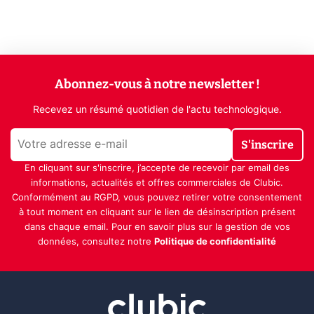
Abonnez-vous à notre newsletter !
Recevez un résumé quotidien de l'actu technologique.
S'inscrire
En cliquant sur s'inscrire, j’accepte de recevoir par email des
informations, actualités et offres commerciales de Clubic.
Conformément au RGPD, vous pouvez retirer votre consentement
à tout moment en cliquant sur le lien de désinscription présent
dans chaque email. Pour en savoir plus sur la gestion de vos
données, consultez notre
Politique de confidentialité