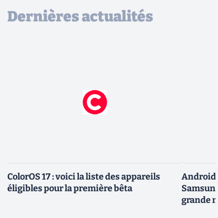
Dernières actualités
ColorOS 17 : voici la liste des appareils
Android 
éligibles pour la première bêta
Samsung 
grande m