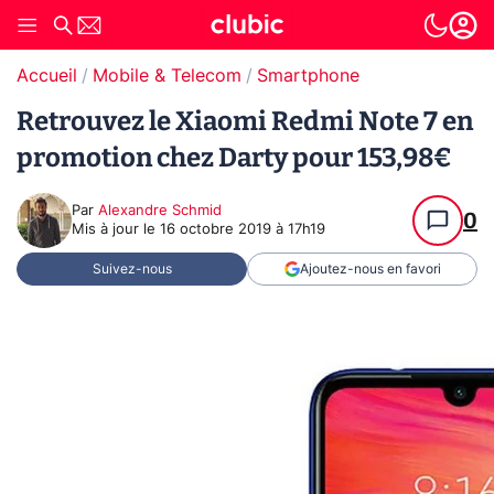
Accueil
Mobile & Telecom
Smartphone
Retrouvez le Xiaomi Redmi Note 7 en
promotion chez Darty pour 153,98€
Par
Alexandre Schmid
0
Mis à jour le
16 octobre 2019 à 17h19
Suivez-nous
Ajoutez-nous en favori