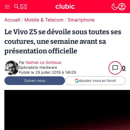
Accueil
Mobile & Telecom
Smartphone
Le Vivo Z5 se dévoile sous toutes ses
coutures, une semaine avant sa
présentation officielle
Par
Nathan Le Gohlisse
0
Spécialiste Hardware
Publié le
29 juillet 2019 à 14h29
Suivez-nous
Ajoutez-nous en favori