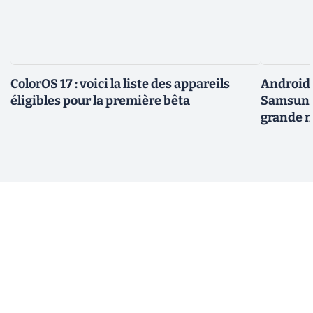
ColorOS 17 : voici la liste des appareils
Android 
éligibles pour la première bêta
Samsung 
grande m