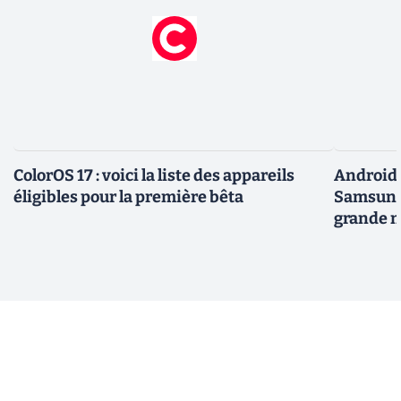
ColorOS 17 : voici la liste des appareils
Android 
éligibles pour la première bêta
Samsung 
grande m