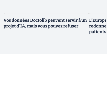
Vos données Doctolib peuvent servir à un
L’Europe
projet d'IA, mais vous pouvez refuser
redonner
patients