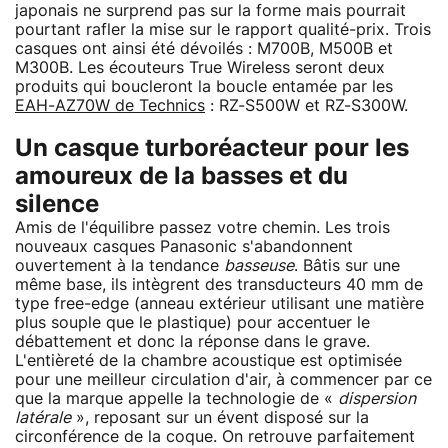
japonais ne surprend pas sur la forme mais pourrait
pourtant rafler la mise sur le rapport qualité-prix. Trois
casques ont ainsi été dévoilés : M700B, M500B et
M300B. Les écouteurs True Wireless seront deux
produits qui boucleront la boucle entamée par les
EAH-AZ70W de Technics
: RZ-S500W et RZ-S300W.
Un casque turboréacteur pour les
amoureux de la basses et du
silence
Amis de l'équilibre passez votre chemin. Les trois
nouveaux casques Panasonic s'abandonnent
ouvertement à la tendance
basseuse
. Bâtis sur une
même base, ils intègrent des transducteurs 40 mm de
type free-edge (anneau extérieur utilisant une matière
plus souple que le plastique) pour accentuer le
débattement et donc la réponse dans le grave.
L'entièreté de la chambre acoustique est optimisée
pour une meilleur circulation d'air, à commencer par ce
que la marque appelle la technologie de «
dispersion
latérale
», reposant sur un évent disposé sur la
circonférence de la coque. On retrouve parfaitement