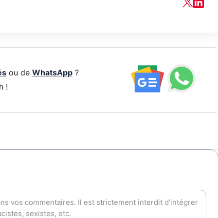
és
ou de
WhatsApp
?
h !