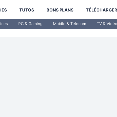
DES
TUTOS
BONS PLANS
TÉLÉCHARGE
vices
PC & Gaming
Mobile & Telecom
TV & Vidé