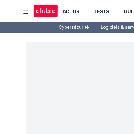
ACTUS
TESTS
GUI
Cybersécurité
Logiciels & ser