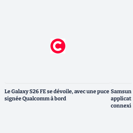
Le Galaxy S26 FE se dévoile, avec une puce
Samsung 
signée Qualcomm à bord
applicati
connexio