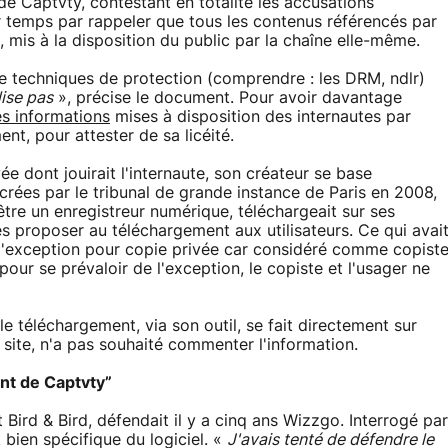
de Captvty, contestant en totalité les accusations
 temps par rappeler que tous les contenus référencés par
, mis à la disposition du public par la chaîne elle-même.
techniques de protection (comprendre : les DRM, ndlr)
lise pas
», précise le document. Pour avoir davantage
es informations
mises à disposition des internautes par
nt, pour attester de sa licéité.
ée dont jouirait l'internaute, son créateur se base
rées par le tribunal de grande instance de Paris en 2008,
t être un enregistreur numérique, téléchargeait sur ses
les proposer au téléchargement aux utilisateurs. Ce qui avai
e l'exception pour copie privée car considéré comme copist
pour se prévaloir de l'exception, le copiste et l'usager ne
e téléchargement, via son outil, se fait directement sur
u site, n'a pas souhaité commenter l'information.
nt de Captvty”
Bird & Bird, défendait il y a cinq ans Wizzgo. Interrogé par
 bien spécifique du logiciel. «
J'avais tenté de défendre le