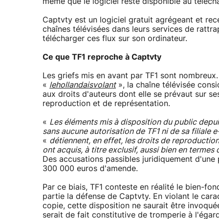
même que le logiciel reste disponible au téléc
Captvty est un logiciel gratuit agrégeant et re
chaînes télévisées dans leurs services de rattrap
télécharger ces flux sur son ordinateur.
Ce que TF1 reproche à Captvty
Les griefs mis en avant par TF1 sont nombreux.
«
lehollandaisvolant
», la chaîne télévisée cons
aux droits d'auteurs dont elle se prévaut sur se
reproduction et de représentation.
«
Les éléments mis à disposition du public depuis 
sans aucune autorisation de TF1 ni de sa filiale e
«
détiennent, en effet, les droits de reproducti
ont acquis, à titre exclusif, aussi bien en terme
Des accusations passibles juridiquement d'une
300 000 euros d'amende.
Par ce biais, TF1 conteste en réalité le bien-fo
partie la défense de Captvty. En violant le cara
copie, cette disposition ne saurait être invoqué
serait de fait constitutive de tromperie à l'éga