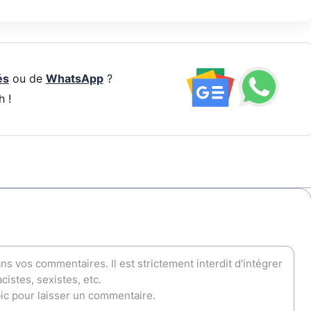
és
ou de
WhatsApp
?
h !