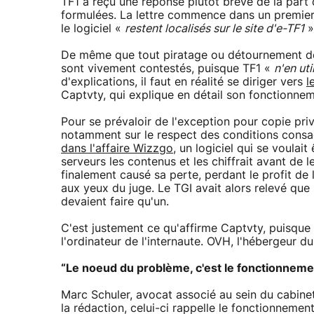
TF1 a reçu une réponse plutôt brève de la part 
formulées. La lettre commence dans un premier
le logiciel «
restent localisés sur le site d'e-TF1
»
De même que tout piratage ou détournement de 
sont vivement contestés, puisque TF1 «
n'en uti
d'explications, il faut en réalité se diriger vers
l
Captvty, qui explique en détail son fonctionneme
Pour se prévaloir de l'exception pour copie priv
notamment sur le respect des conditions consac
dans l'affaire Wizzgo
, un logiciel qui se voulai
serveurs les contenus et les chiffrait avant de 
finalement causé sa perte, perdant le profit d
aux yeux du juge. Le TGI avait alors relevé que 
devaient faire qu'un.
C'est justement ce qu'affirme Captvty, puisque l
l'ordinateur de l'internaute. OVH, l'hébergeur d
“Le noeud du problème, c'est le fonctionneme
Marc Schuler, avocat associé au sein du cabinet 
la rédaction, celui-ci rappelle le fonctionnement