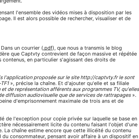
hargement.
censant l'ensemble des vidéos mises à disposition par les
age. Il est alors possible de rechercher, visualiser et de
 Dans un courrier (
.pdf
), que nous a transmis le blog
idère que Captvty contrevient de façon massive et répétée
s contenus, en particulier s'agissant des droits de
l'application proposée sur le site http://captvty.fr le sont
-TF1
», précise la chaîne. Et d'ajouter qu'elle et sa filiale
on et de représentation afférents aux programmes TV, qu'elles
s de diffusion audiovisuelle que de services de rattrapages
».
 peine d'emprisonnement maximale de trois ans et de
ndé de l'exception pour copie privée sur laquelle se base en
ctère nécessairement licite du contenu faisant l'objet d'une
e. La chaîne estime encore que cette illicéité du contenu
rd du consommateur, pensant avoir affaire à un dispositif en