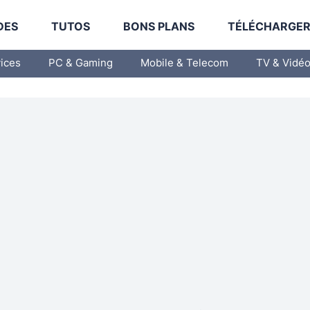
DES
TUTOS
BONS PLANS
TÉLÉCHARGE
vices
PC & Gaming
Mobile & Telecom
TV & Vidé