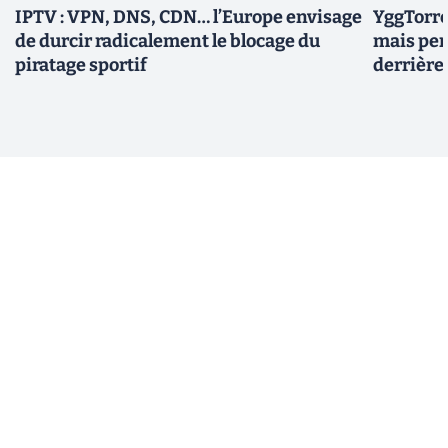
IPTV : VPN, DNS, CDN… l’Europe envisage
YggTorre
de durcir radicalement le blocage du
mais per
piratage sportif
derrière