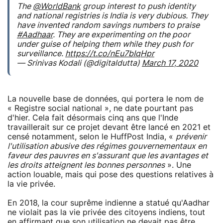
The
@WorldBank
group interest to push identity
and national registries is India is very dubious. They
have invented random savings numbers to praise
#Aadhaar
. They are experimenting on the poor
under guise of helping them while they push for
surveillance.
https://t.co/nEu7bIqHpr
— Srinivas Kodali (@digitaldutta)
March 17, 2020
La nouvelle base de données, qui portera le nom de
« Registre social national », ne date pourtant pas
d'hier. Cela fait désormais cinq ans que l'Inde
travaillerait sur ce projet devant être lancé en 2021 et
censé notamment, selon le HuffPost India, «
prévenir
l'utilisation abusive des régimes gouvernementaux en
faveur des pauvres en s'assurant que les avantages et
les droits atteignent les bonnes personnes
». Une
action louable, mais qui pose des questions relatives à
la vie privée.
En 2018, la cour suprême indienne a statué qu'Aadhar
ne violait pas la vie privée des citoyens indiens, tout
en affirmant que son utilisation ne devait pas être