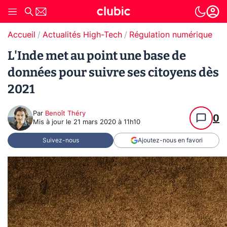
Accueil
Actualités High-Tech
Régulation numérique
L'Inde met au point une base de
données pour suivre ses citoyens dès
2021
Par
Benoît Théry
0
Mis à jour le
21 mars 2020 à 11h10
Suivez-nous
Ajoutez-nous en favori