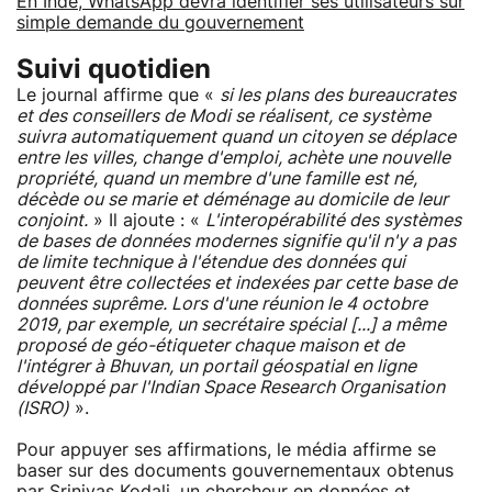
En Inde, WhatsApp devra identifier ses utilisateurs sur
simple demande du gouvernement
Suivi quotidien
Le journal affirme que «
si les plans des bureaucrates
et des conseillers de Modi se réalisent, ce système
suivra automatiquement quand un citoyen se déplace
entre les villes, change d'emploi, achète une nouvelle
propriété, quand un membre d'une famille est né,
décède ou se marie et déménage au domicile de leur
conjoint.
» Il ajoute : «
L'interopérabilité des systèmes
de bases de données modernes signifie qu'il n'y a pas
de limite technique à l'étendue des données qui
peuvent être collectées et indexées par cette base de
données suprême. Lors d'une réunion le 4 octobre
2019, par exemple, un secrétaire spécial [...] a même
proposé de géo-étiqueter chaque maison et de
l'intégrer à Bhuvan, un portail géospatial en ligne
développé par l'Indian Space Research Organisation
(ISRO)
».
Pour appuyer ses affirmations, le média affirme se
baser sur des documents gouvernementaux obtenus
par Srinivas Kodali, un chercheur en données et