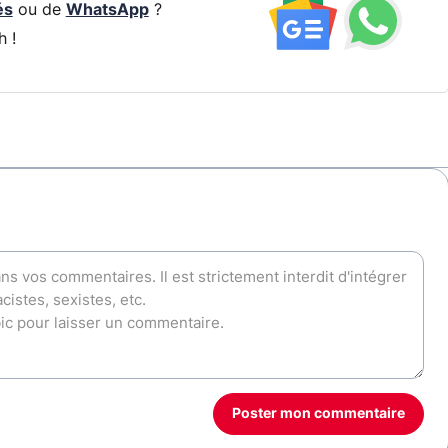
és
ou de
WhatsApp
?
h !
Poster mon commentaire