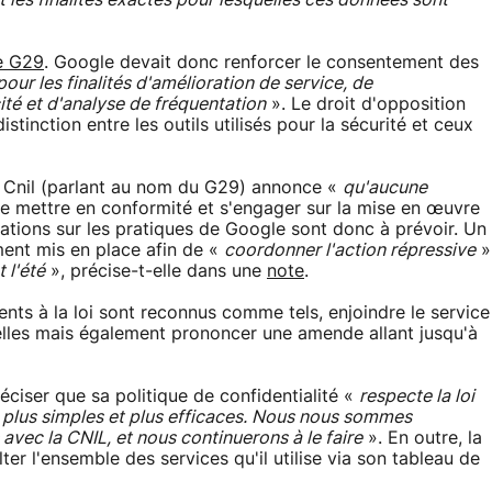
t les finalités exactes pour lesquelles ces données sont
le G29
. Google devait donc renforcer le consentement des
pour les finalités d'amélioration de service, de
té et d'analyse de fréquentation
». Le droit d'opposition
stinction entre les outils utilisés pour la sécurité et ceux
a Cnil (parlant au nom du G29) annonce «
qu'aucune
e mettre en conformité et s'engager sur la mise en œuvre
tions sur les pratiques de Google sont donc à prévoir. Un
ement mis en place afin de «
coordonner l'action répressive
»
 l'été
», précise-t-elle dans une
note
.
nts à la loi sont reconnus comme tels, enjoindre le service
elles mais également prononcer une amende allant jusqu'à
ciser que sa politique de confidentialité «
respecte la loi
 plus simples et plus efficaces. Nous nous sommes
vec la CNIL, et nous continuerons à le faire
». En outre, la
ter l'ensemble des services qu'il utilise via son tableau de