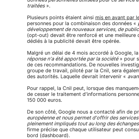
données personnelles utilisées pour ce service e
traitées
».
Plusieurs points étaient ainsi
mis en avant par 
personnes pour la combinaison des données «
développement de nouveaux services, de publici
(opt-out) devait être renforcé et une meilleure di
dédiés à la publicité devait être opérée.
Malgré un délai de 4 mois accordé à Google, l
réponse n'a été apportée par la société
» pour s
de ces recommandations. De nouvelles investiga
groupe de travail, piloté par la Cnil, sera égal
des autorités. Laquelle devrait intervenir «
avant
Pour rappel, la Cnil peut, lorsque des manqueme
de cesser le traitement d'informations personn
150 000 euros.
De son côté, Google nous a contacté afin de pré
européenne et nous permet d'offrir des services
pleinement impliqués tout au long des échanges a
firme précise que chaque utilisateur peut consul
bord (dashboard).