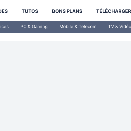
DES
TUTOS
BONS PLANS
TÉLÉCHARGE
vices
PC & Gaming
Mobile & Telecom
TV & Vidé