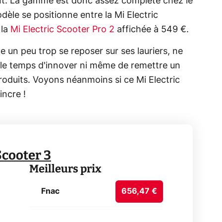
nt. La gamme est donc assez complète chez le
dèle se positionne entre la Mi Electric
 la
Mi Electric Scooter Pro 2
affichée à 549 €.
 un peu trop se reposer sur ses lauriers, ne
 le temps d'innover ni même de remettre un
produits. Voyons néanmoins si ce Mi Electric
incre !
Scooter 3
Meilleurs prix
Fnac
656,47 €