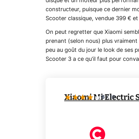
disque et un moteur plus performa
constructeur, puisque ce dernier mo
Scooter classique, vendue 399 € et
On peut regretter que Xiaomi semble
prenant (selon nous) plus vraiment
peu au goût du jour le look de ses 
Scooter 3 a ce qu'il faut pour conva
Xiaomi Mi Electric 
8
/
10