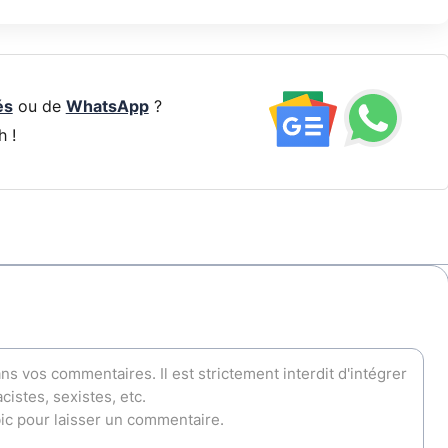
és
ou de
WhatsApp
?
h !