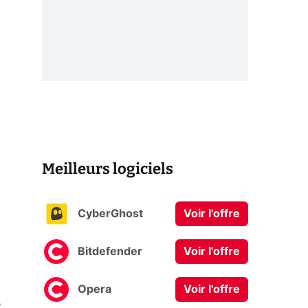
Meilleurs logiciels
CyberGhost
Voir l'offre
Bitdefender
Voir l'offre
Opera
Voir l'offre
e