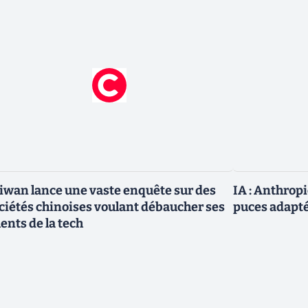
iwan lance une vaste enquête sur des
IA : Anthrop
ciétés chinoises voulant débaucher ses
puces adapté
lents de la tech