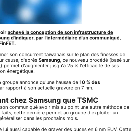
voir
achevé la conception de son infrastructure de
sung d'indiquer, par l'intermédiaire d'un
communiqué
,
FinFET.
er son concurrent taïwanais sur le plan des finesses de
ur cause, d'après
Samsung
, ce nouveau procédé (basé sur
m
) permet d'augmenter jusqu'à 25 % l'efficacité de ses
on énergétique.
le groupe annonce qu'une hausse de
10 % des
r rapport à son actuelle gravure en 7 nm.
tant chez Samsung que TSMC
 son communiqué avoir mis au point une autre méthode de
faits, cette dernière permet au groupe d'exploiter un
 généraliser dans les prochains mois.
e lui aussi capable de graver des puces en 6 nm EUV. Cett