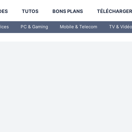
DES
TUTOS
BONS PLANS
TÉLÉCHARGE
vices
PC & Gaming
Mobile & Telecom
TV & Vidé