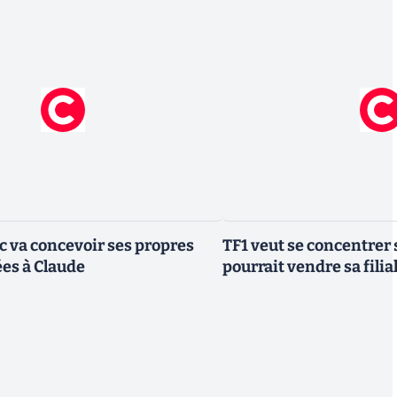
ic va concevoir ses propres
TF1 veut se concentrer 
es à Claude
pourrait vendre sa fili