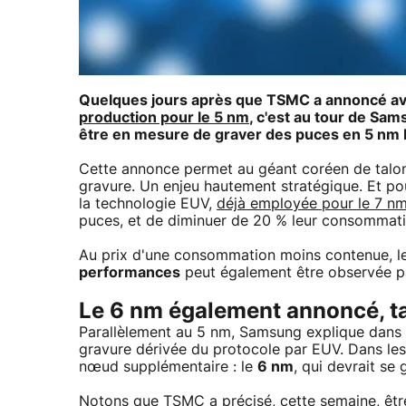
Quelques jours après que TSMC a annoncé a
production pour le 5 nm
, c'est au tour de Sam
être en mesure de graver des puces en 5 nm 
Cette annonce permet au géant coréen de talonn
gravure. Un enjeu hautement stratégique. Et po
la technologie EUV,
déjà employée pour le 7 n
puces, et de diminuer de 20 % leur consommati
Au prix d'une consommation moins contenue, 
performances
peut également être observée pa
Le 6 nm également annoncé, 
Parallèlement au 5 nm, Samsung explique dans
gravure dérivée du protocole par EUV. Dans les 
nœud supplémentaire : le
6 nm
, qui devrait se
Notons que TSMC a précisé, cette semaine, êtr