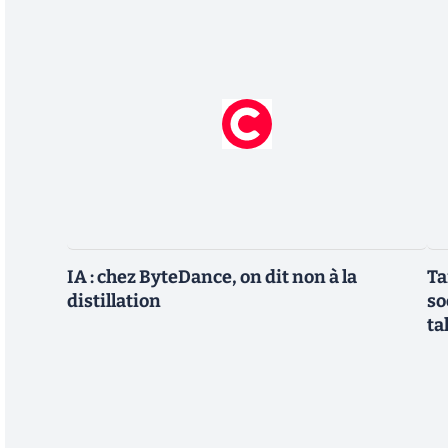
IA : chez ByteDance, on dit non à la
Ta
distillation
so
ta