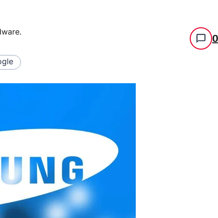
rdware
.
gle