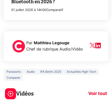
Bluetooth en 2026 ?
01 juillet 2026 à 14h00
Comparatif
Par
Matthieu Legouge
Chef de rubrique Audio/Vidéo
Panasonic
Audio
IFA Berlin 2025
Actualités High-Tech
Comparer
5 générations de
Ce que vous n
jeux dans la
savez sur la
Vidéos
prochaine Xbox !
navigation pri
Voir tout