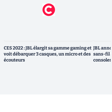
CES 2022 : JBL élargit sa gamme gaming et
JBL anno
voit débarquer 3 casques, un micro et des
sans-fil
écouteurs
consoles