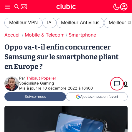
Meilleur VPN
IA
Meilleur Antivirus
Meilleur c
Accueil
Mobile & Telecom
Smartphone
Oppo va-t-il enfin concurrencer
Samsung sur le smartphone pliant
en Europe ?
Par
Thibaut Popelier
0
Spécialiste Gaming
Mis à jour le
10 décembre 2022 à 16h00
Suivez-nous
Ajoutez-nous en favori