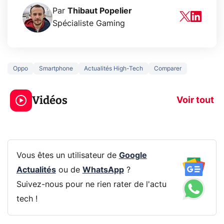
Par
Thibaut Popelier
Spécialiste Gaming
Oppo
Smartphone
Actualités High-Tech
Comparer
5 générations de
Ce que vous n
jeux dans la
savez sur la
Vidéos
prochaine Xbox !
navigation pri
Voir tout
Vous êtes un utilisateur de
Google
Actualités
ou de
WhatsApp
?
Suivez-nous pour ne rien rater de l'actu
tech !