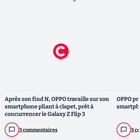
Après son find N, OPPO travaille sur son
OPPO pré
smartphone pliant à clapet, prêt à
smartph
concurrencer le Galaxy Z Flip 3
3 commentaires
3 c