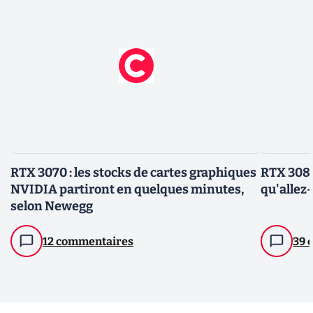
RTX 3070 : les stocks de cartes graphiques
RTX 3080
NVIDIA partiront en quelques minutes,
qu'allez-
selon Newegg
12 commentaires
39 