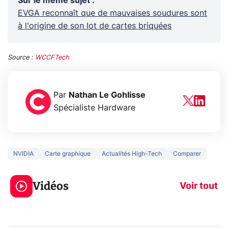
Sur le même sujet
:
EVGA reconnaît que de mauvaises soudures sont
à l'origine de son lot de cartes briquées
Source :
WCCFTech
Par
Nathan Le Gohlisse
Spécialiste Hardware
NVIDIA
Carte graphique
Actualités High-Tech
Comparer
3 écrans en 1 pour
5 générations
319€ ? Voici L'AOC
jeux dans la
Vidéos
CQ32G4ZA !
prochaine Xbo
Voir tout