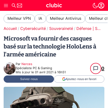
Meilleur VPN
IA
Meilleur Antivirus
Meilleur c
Accueil
Cybersécurité
Souveraineté
Défense | Souveraineté
Microsoft va fournir des casques
basé sur la technologie HoloLens à
l'armée américaine
Par
Nerces
0
Spécialiste PC & Gaming
Mis à jour le
01 avril 2021 à 16h51
Suivez-nous
Ajoutez-nous en favori