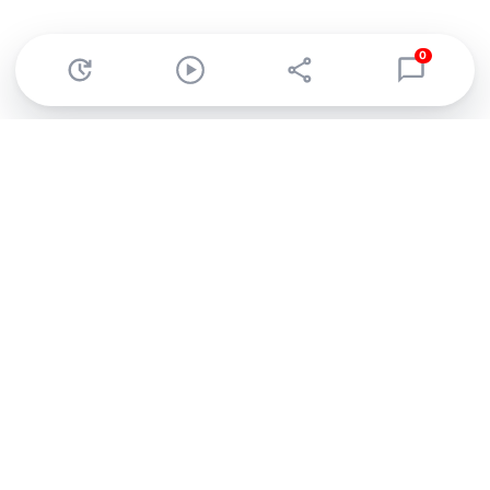
0
Abonnez-vous à notre newsletter !
Recevez un résumé quotidien de l'actu technologique.
S'inscrire
En cliquant sur s'inscrire, j’accepte de recevoir par email des
informations, actualités et offres commerciales de Clubic.
Conformément au RGPD, vous pouvez retirer votre consentement
à tout moment en cliquant sur le lien de désinscription présent
dans chaque email. Pour en savoir plus sur la gestion de vos
données, consultez notre
Politique de confidentialité