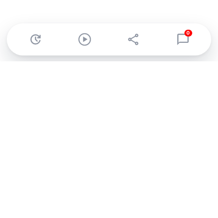
0
Abonnez-vous à notre newsletter !
Recevez un résumé quotidien de l'actu technologique.
S'inscrire
En cliquant sur s'inscrire, j’accepte de recevoir par email des
informations, actualités et offres commerciales de Clubic.
Conformément au RGPD, vous pouvez retirer votre consentement
à tout moment en cliquant sur le lien de désinscription présent
dans chaque email. Pour en savoir plus sur la gestion de vos
données, consultez notre
Politique de confidentialité