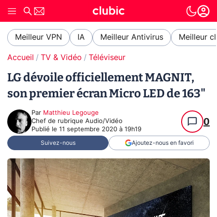
Meilleur VPN
IA
Meilleur Antivirus
Meilleur c
Accueil
TV & Vidéo
Téléviseur
LG dévoile officiellement MAGNIT,
son premier écran Micro LED de 163"
Par
Matthieu Legouge
0
Chef de rubrique Audio/Vidéo
Publié le
11 septembre 2020 à 19h19
Suivez-nous
Ajoutez-nous en favori