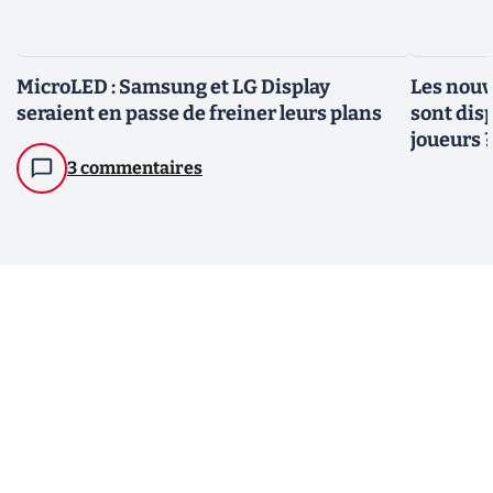
MicroLED : Samsung et LG Display
Les nouv
seraient en passe de freiner leurs plans
sont dis
joueurs 
3 commentaires