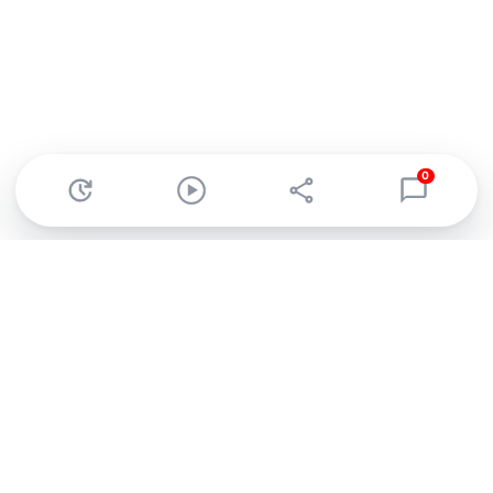
0
Abonnez-vous à notre newsletter !
Recevez un résumé quotidien de l'actu technologique.
S'inscrire
En cliquant sur s'inscrire, j’accepte de recevoir par email des
informations, actualités et offres commerciales de Clubic.