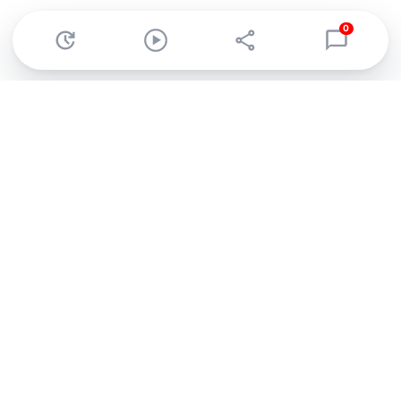
0
Abonnez-vous à notre newsletter !
Recevez un résumé quotidien de l'actu technologique.
S'inscrire
En cliquant sur s'inscrire, j’accepte de recevoir par email des
informations, actualités et offres commerciales de Clubic.
Conformément au RGPD, vous pouvez retirer votre consentement
à tout moment en cliquant sur le lien de désinscription présent
dans chaque email. Pour en savoir plus sur la gestion de vos
données, consultez notre
Politique de confidentialité