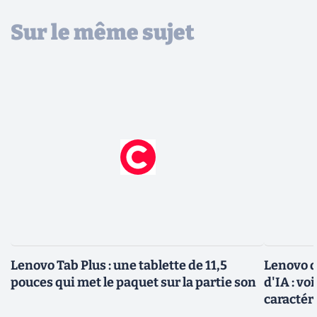
Sur le même sujet
Lenovo Tab Plus : une tablette de 11,5
Lenovo d
pouces qui met le paquet sur la partie son
d'IA : vo
caractéri