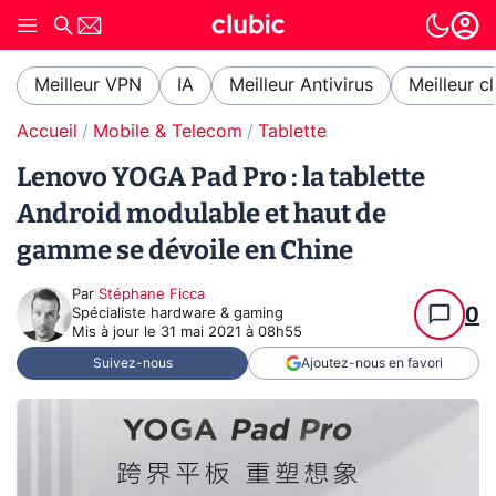
Meilleur VPN
IA
Meilleur Antivirus
Meilleur c
Accueil
Mobile & Telecom
Tablette
Lenovo YOGA Pad Pro : la tablette
Android modulable et haut de
gamme se dévoile en Chine
Par
Stéphane Ficca
0
Spécialiste hardware & gaming
Mis à jour le
31 mai 2021 à 08h55
Suivez-nous
Ajoutez-nous en favori