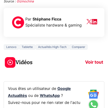
Source :
Gizmochina
Par
Stéphane Ficca
Spécialiste hardware & gaming
Lenovo
Tablette
Actualités High-Tech
Comparer
3 écrans en 1 pour
5 générations
319€ ? Voici L'AOC
jeux dans la
Vidéos
CQ32G4ZA !
prochaine Xbo
Voir tout
Vous êtes un utilisateur de
Google
Actualités
ou de
WhatsApp
?
Suivez-nous pour ne rien rater de l'actu