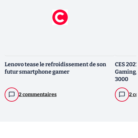
Lenovo tease le refroidissement de son
CES 2021
futur smartphone gamer
Gaming,
3000
2 commentaires
2 c