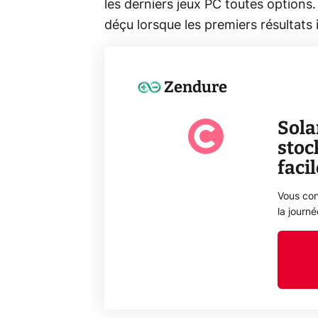
les derniers jeux PC toutes option
déçu lorsque les premiers résultat
Zendure
Sola
stoc
faci
Vous con
la journ