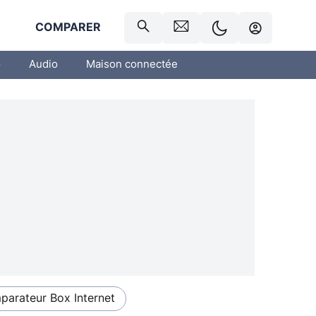
R
COMPARER
o
Audio
Maison connectée
arateur Box Internet