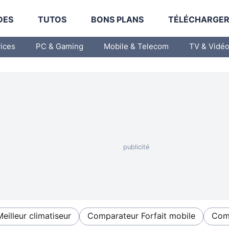
DES
TUTOS
BONS PLANS
TÉLÉCHARGE
vices
PC & Gaming
Mobile & Telecom
TV & Vidé
Meilleur climatiseur
Comparateur Forfait mobile
Comp