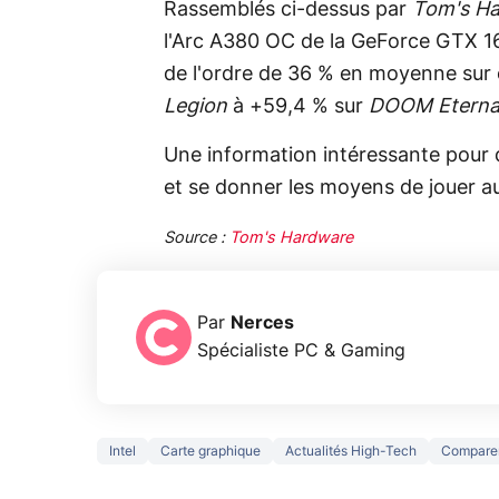
Rassemblés ci-dessus par
Tom's H
l'Arc A380 OC de la GeForce GTX 1
de l'ordre de 36 % en moyenne sur c
Legion
à +59,4 % sur
DOOM Eterna
Une information intéressante pour qu
et se donner les moyens de jouer au
Source :
Tom's Hardware
Par
Nerces
Spécialiste PC & Gaming
Intel
Carte graphique
Actualités High-Tech
Compare
5 générations
Ce que vous
de jeux dans
ne savez sur
Googl