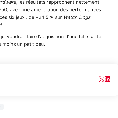
ardware
, les résultats rapprochent nettement
650, avec une amélioration des performances
es six jeux : de +24,5 % sur
Watch Dogs
l
.
i voudrait faire l'acquisition d'une telle carte
 moins un petit peu.
150€
r
xAI attaque la
remboursés
Starli
e tease
loi anti-
sur votre
Amazo