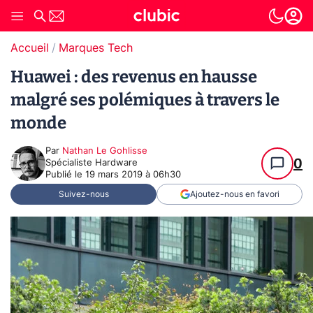
Accueil
Marques Tech
Huawei : des revenus en hausse
malgré ses polémiques à travers le
monde
Par
Nathan Le Gohlisse
0
Spécialiste Hardware
Publié le
19 mars 2019 à 06h30
Suivez-nous
Ajoutez-nous en favori