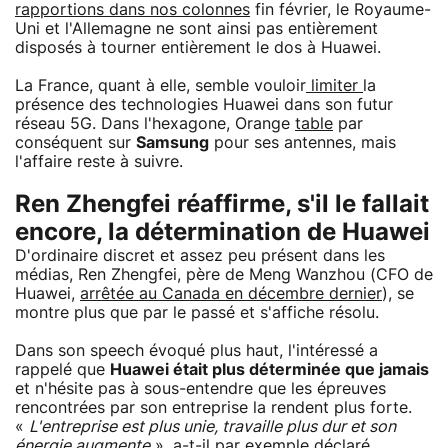
rapportions dans nos colonnes
fin février, le Royaume-
Uni et l'Allemagne ne sont ainsi pas entièrement
disposés à tourner entièrement le dos à Huawei.
La France, quant à elle, semble vouloir
limiter
la
présence des technologies Huawei dans son futur
réseau 5G. Dans l'hexagone, Orange
table
par
conséquent sur
Samsung
pour ses antennes, mais
l'affaire reste à suivre.
Ren Zhengfei réaffirme, s'il le fallait
encore, la détermination de Huawei
D'ordinaire discret et assez peu présent dans les
médias, Ren Zhengfei, père de Meng Wanzhou (CFO de
Huawei,
arrêtée au Canada en décembre dernier
), se
montre plus que par le passé et s'affiche résolu.
Dans son speech évoqué plus haut, l'intéressé a
rappelé que
Huawei était plus déterminée que jamais
et n'hésite pas à sous-entendre que les épreuves
rencontrées par son entreprise la rendent plus forte.
«
L'entreprise est plus unie, travaille plus dur et son
énergie augmente
», a-t-il par exemple déclaré.