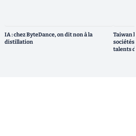
IA : chez ByteDance, on dit non à la
Taiwan l
distillation
sociétés
talents d