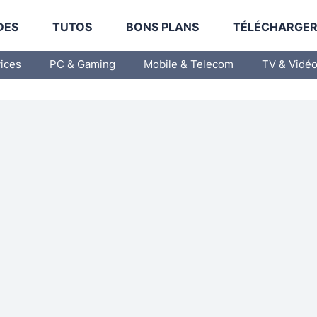
DES
TUTOS
BONS PLANS
TÉLÉCHARGE
vices
PC & Gaming
Mobile & Telecom
TV & Vidé