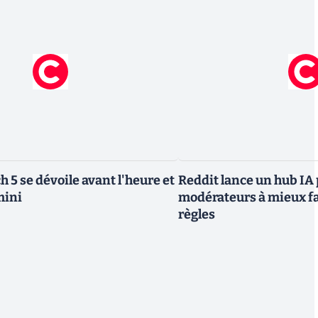
h 5 se dévoile avant l'heure et
Reddit lance un hub IA 
mini
modérateurs à mieux fa
règles