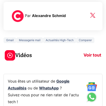
Par
Alexandre Schmid
Gmail
Messagerie mail
Actualités High-Tech
Comparer
3 écrans en 1 pour
5 générations
319€ ? Voici L'AOC
jeux dans la
Vidéos
CQ32G4ZA !
prochaine Xbo
Voir tout
Vous êtes un utilisateur de
Google
Actualités
ou de
WhatsApp
?
Suivez-nous pour ne rien rater de l'actu
tech !