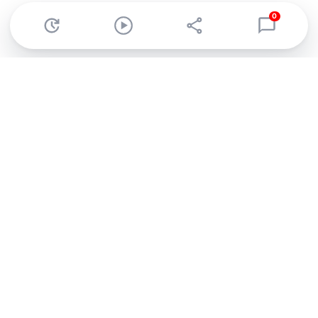
0
Abonnez-vous à notre newsletter !
Recevez un résumé quotidien de l'actu technologique.
S'inscrire
En cliquant sur s'inscrire, j’accepte de recevoir par email des
informations, actualités et offres commerciales de Clubic.
Conformément au RGPD, vous pouvez retirer votre consentement
à tout moment en cliquant sur le lien de désinscription présent
dans chaque email. Pour en savoir plus sur la gestion de vos
données, consultez notre
Politique de confidentialité