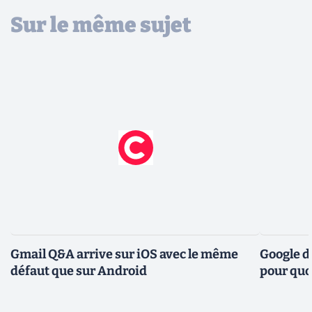
Sur le même sujet
Gmail Q&A arrive sur iOS avec le même
Google d
défaut que sur Android
pour quoi