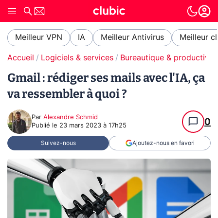
Meilleur VPN
IA
Meilleur Antivirus
Meilleur c
Accueil
Logiciels & services
Bureautique & productivit
Gmail : rédiger ses mails avec l'IA, ça
va ressembler à quoi ?
Par
Alexandre Schmid
0
Publié le
23 mars 2023 à 17h25
Suivez-nous
Ajoutez-nous en favori