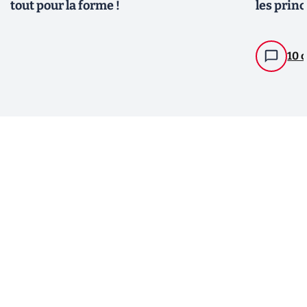
tout pour la forme !
les prin
10 