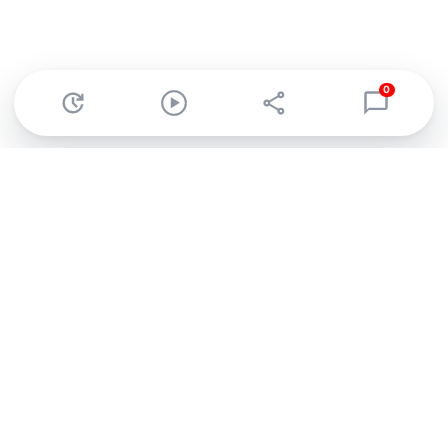
0
Abonnez-vous à notre newsletter !
Recevez un résumé quotidien de l'actu technologique.
S'inscrire
En cliquant sur s'inscrire, j’accepte de recevoir par email des
informations, actualités et offres commerciales de Clubic.
Conformément au RGPD, vous pouvez retirer votre consentement
à tout moment en cliquant sur le lien de désinscription présent
dans chaque email. Pour en savoir plus sur la gestion de vos