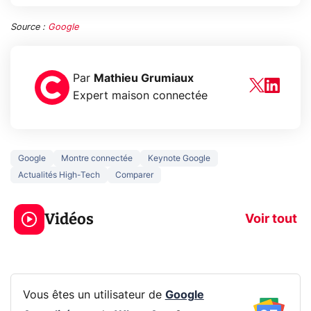
Source :
Google
Par
Mathieu Grumiaux
Expert maison connectée
Google
Montre connectée
Keynote Google
Actualités High-Tech
Comparer
3 écrans en 1 pour
5 générations
319€ ? Voici L'AOC
jeux dans la
Vidéos
CQ32G4ZA !
prochaine Xbo
Voir tout
Vous êtes un utilisateur de
Google