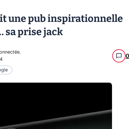
uit une pub inspirationnelle
 sa prise jack
connectée
.
54
gle