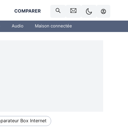
R
COMPARER
o
Audio
Maison connectée
arateur Box Internet