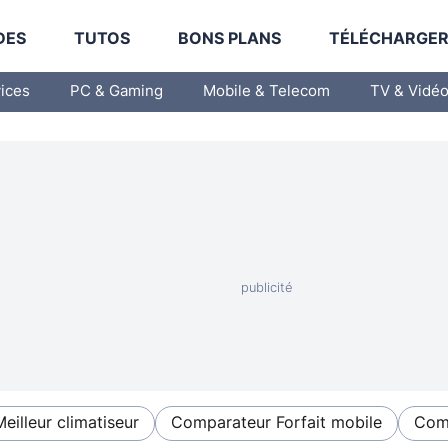
DES
TUTOS
BONS PLANS
TÉLÉCHARGE
vices
PC & Gaming
Mobile & Telecom
TV & Vidé
Meilleur climatiseur
Comparateur Forfait mobile
Comp