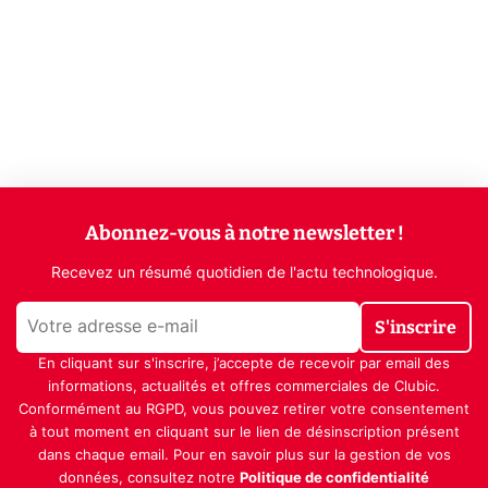
Abonnez-vous à notre newsletter !
Recevez un résumé quotidien de l'actu technologique.
S'inscrire
En cliquant sur s'inscrire, j’accepte de recevoir par email des
informations, actualités et offres commerciales de Clubic.
Conformément au RGPD, vous pouvez retirer votre consentement
à tout moment en cliquant sur le lien de désinscription présent
dans chaque email. Pour en savoir plus sur la gestion de vos
données, consultez notre
Politique de confidentialité