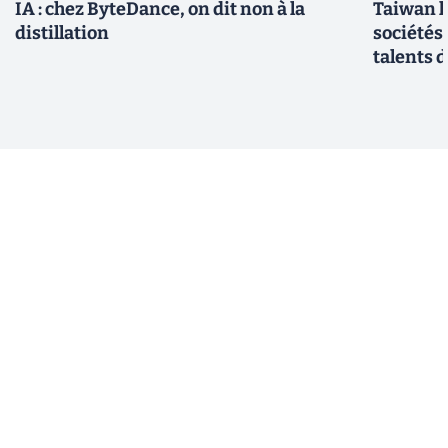
IA : chez ByteDance, on dit non à la
Taiwan l
distillation
sociétés
talents d