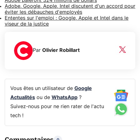
Adobe paieront 324 millions de dollars
Adobe, Google, Apple, Intel discutent d'un accord pour
éviter les débauches d'employés
Ententes sur l'emploi : Google, Apple et Intel dans le
viseur de la justice
Par
Olivier Robillart
Vous êtes un utilisateur de
Google
Actualités
ou de
WhatsApp
?
Suivez-nous pour ne rien rater de l'actu
tech !
Commentaires