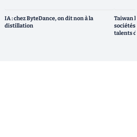
IA : chez ByteDance, on dit non à la
Taiwan l
distillation
sociétés
talents d