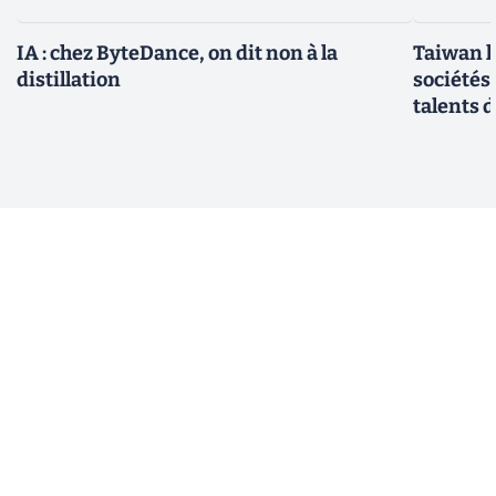
IA : chez ByteDance, on dit non à la
Taiwan l
distillation
sociétés
talents d