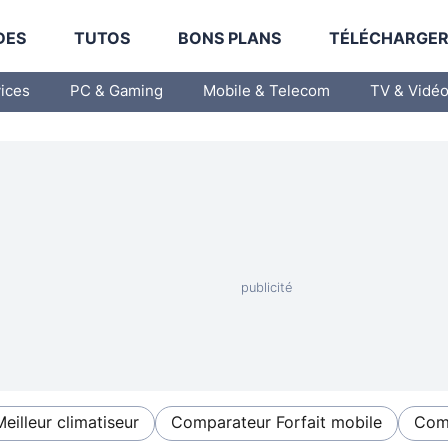
DES
TUTOS
BONS PLANS
TÉLÉCHARGE
vices
PC & Gaming
Mobile & Telecom
TV & Vidé
Meilleur climatiseur
Comparateur Forfait mobile
Comp