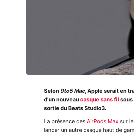
Selon
9to5 Mac
, Apple serait en t
d'un nouveau
casque sans fil
sous 
sortie du Beats Studio3.
La présence des
AirPods Max
sur l
lancer un autre casque haut de ga