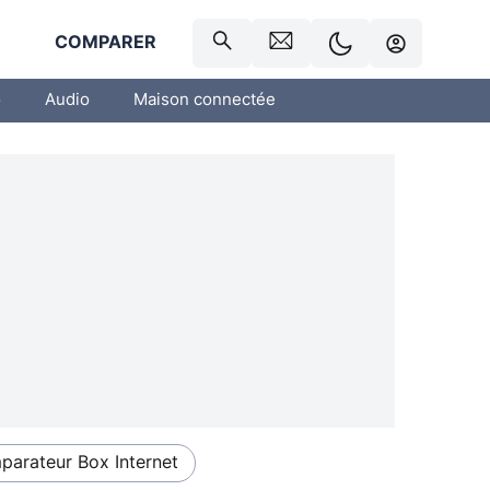
R
COMPARER
o
Audio
Maison connectée
arateur Box Internet