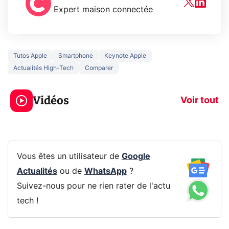
Expert maison connectée
Tutos Apple
Smartphone
Keynote Apple
Actualités High-Tech
Comparer
5 générations de
Ce que vous n
jeux dans la
savez sur la
Vidéos
prochaine Xbox !
navigation pri
Voir tout
Vous êtes un utilisateur de
Google
Actualités
ou de
WhatsApp
?
Suivez-nous pour ne rien rater de l'actu
tech !