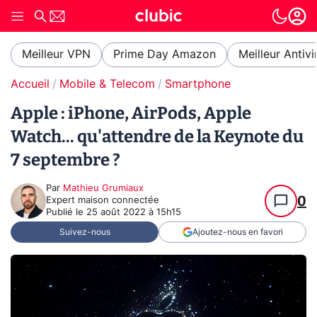
Meilleur VPN
Prime Day Amazon
Meilleur Antivi
Accueil
Mobile & Telecom
Smartphone
Apple : iPhone, AirPods, Apple
Watch... qu'attendre de la Keynote du
7 septembre ?
Par
Mathieu Grumiaux
0
Expert maison connectée
Publié le
25 août 2022 à 15h15
Suivez-nous
Ajoutez-nous en favori