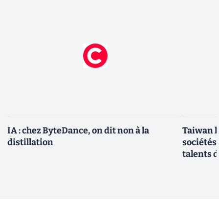
IA : chez ByteDance, on dit non à la
Taiwan l
distillation
sociétés
talents d