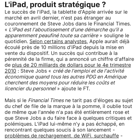
L'iPad, produit stratégique ?
Le succès de l'iPad, la tablette d'Apple arrivée sur le
marché en avril dernier, n'est pas étranger au
couronnement de Steve Jobs dans le Financial Times.
«
L'iPad est l'aboutissement d'une démarche qu'il a
apparemment peaufiné toute sa carrière
» souligne le
quotidien.
Selon certains analystes
, Apple aurait déjà
écoulé près de 10 millions d'iPad depuis la mise en
vente du dispositif. Un succès qui contribue à la
pérennité de la firme, qui a annoncé un chiffre d'affaire
de
plus de 20 milliards de dollars pour le 4e trimestre
2010
: Steve Jobs «
créé de l'emploi et de l'activité
économique quand tous les autres PDG en Amérique
cherchent des moyens pour réduire les coûts et
licencier du personnel
» ajoute le FT.
Mais si le
Financial Times
ne tarit pas d'éloges au sujet
du chef de file de la marque à la pomme, il oublie tout
de même que l'année n'a pas été entièrement rose et
que Steve Jobs a du faire face à quelques critiques et
polémiques. L'iPad lui-même n'y a pas échappé, en
rencontrant quelques soucis à son lancement -
problèmes de rechargement, de WiFi, surchauffe
-