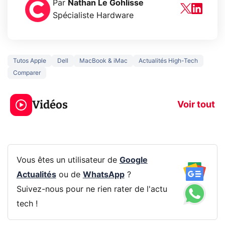
Par
Nathan Le Gohlisse
Spécialiste Hardware
Tutos Apple
Dell
MacBook & iMac
Actualités High-Tech
Comparer
3 écrans en 1 pour
5 générations
319€ ? Voici L'AOC
jeux dans la
Vidéos
CQ32G4ZA !
prochaine Xbo
Voir tout
Vous êtes un utilisateur de
Google
Actualités
ou de
WhatsApp
?
Suivez-nous pour ne rien rater de l'actu
tech !