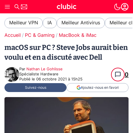
Meilleur VPN
IA
Meilleur Antivirus
Meilleur c
Accueil
PC & Gaming
MacBook & iMac
macOS sur PC ? Steve Jobs aurait bien
voulu et en a discuté avec Dell
Par
Nathan Le Gohlisse
0
Spécialiste Hardware
Publié le
06 octobre 2021 à 15h25
Suivez-nous
Ajoutez-nous en favori