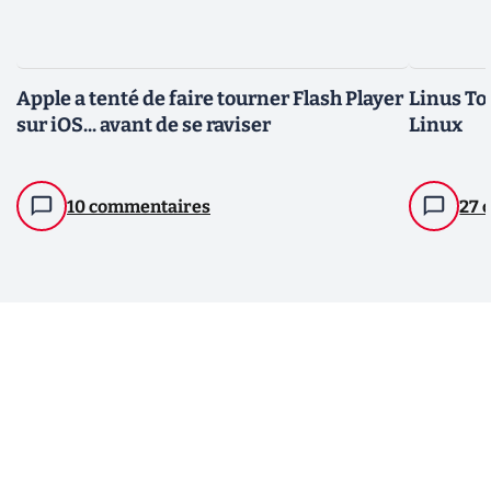
Apple a tenté de faire tourner Flash Player
Linus To
sur iOS... avant de se raviser
Linux
10 commentaires
27 