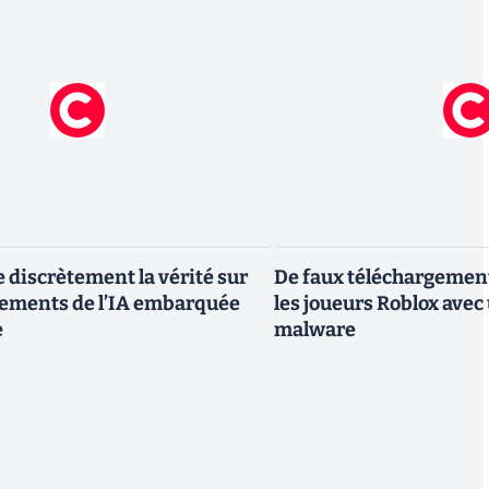
e discrètement la vérité sur
De faux téléchargemen
gements de l’IA embarquée
les joueurs Roblox avec
e
malware