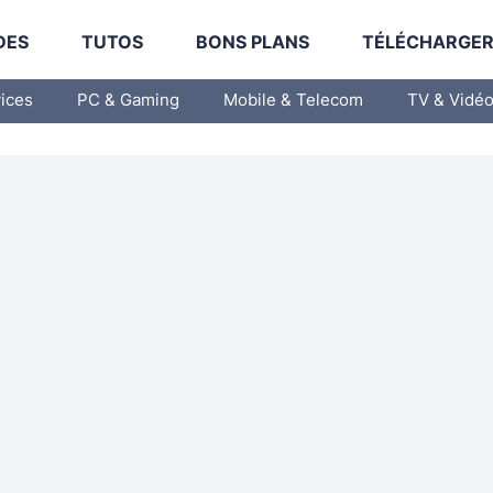
DES
TUTOS
BONS PLANS
TÉLÉCHARGE
vices
PC & Gaming
Mobile & Telecom
TV & Vidé