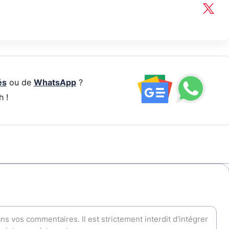
és
ou de
WhatsApp
?
h !