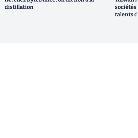
distillation
sociétés
talents d