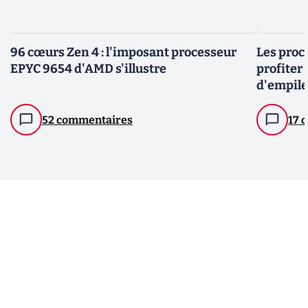
96 cœurs Zen 4 : l'imposant processeur
Les proc
EPYC 9654 d'AMD s'illustre
profiter 
d'empil
52 commentaires
17 