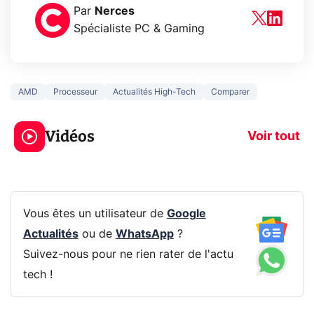
Par
Nerces
Spécialiste PC & Gaming
AMD
Processeur
Actualités High-Tech
Comparer
3 écrans en 1 pour
5 générations
319€ ? Voici L'AOC
jeux dans la
Vidéos
CQ32G4ZA !
prochaine Xbo
Voir tout
Vous êtes un utilisateur de
Google
Actualités
ou de
WhatsApp
?
Suivez-nous pour ne rien rater de l'actu
tech !