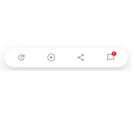
0
Abonnez-vous à notre newsletter !
Recevez un résumé quotidien de l'actu technologique.
S'inscrire
En cliquant sur s'inscrire, j’accepte de recevoir par email des