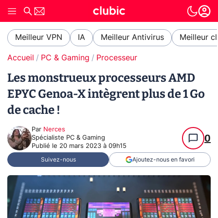
Meilleur VPN
IA
Meilleur Antivirus
Meilleur c
Accueil
PC & Gaming
Processeur
Les monstrueux processeurs AMD
EPYC Genoa-X intègrent plus de 1 Go
de cache !
Par
Nerces
0
Spécialiste PC & Gaming
Publié le
20 mars 2023 à 09h15
Suivez-nous
Ajoutez-nous en favori