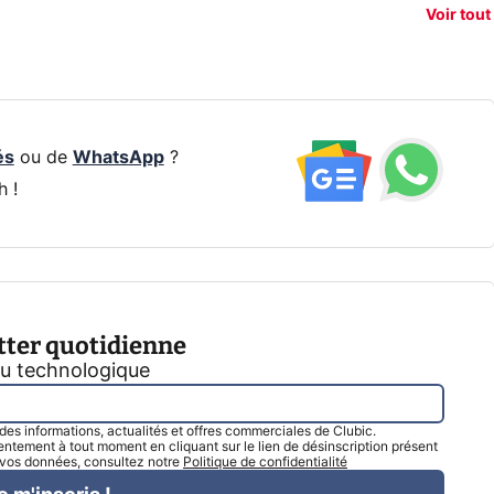
vigation
son Pixel 11
dénudement
nouv
Voir tout
 !
Pro
par IA
smart
és
ou de
WhatsApp
?
h !
tter quotidienne
tu technologique
l des informations, actualités et offres commerciales de Clubic.
tement à tout moment en cliquant sur le lien de désinscription présent
e vos données, consultez notre
Politique de confidentialité