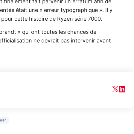
 finalement fait parvenir un erratum afin de
sentée était une « erreur typographique ». Il y
e pour cette histoire de Ryzen série 7000.
randt » qui ont toutes les chances de
fficialisation ne devrait pas intervenir avant
150€
rer
e vous
xAI attaque la
remb
vez sur
Google tease
loi anti-
sur v