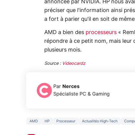
annoncée par NVIDIA. HP nous avait
préciser que l'information ainsi pré
a fort à parier qu'il en soit de mêm
AMD a bien des
processeurs
« Remb
répondre à ce petit nom, mais leur o
plusieurs mois.
Source :
Videocardz
Par
Nerces
Spécialiste PC & Gaming
AMD
HP
Processeur
Actualités High-Tech
Compa
3 écrans en 1
5 générations
Ce qu
pour 319€ ?
de jeux dans
ne sa