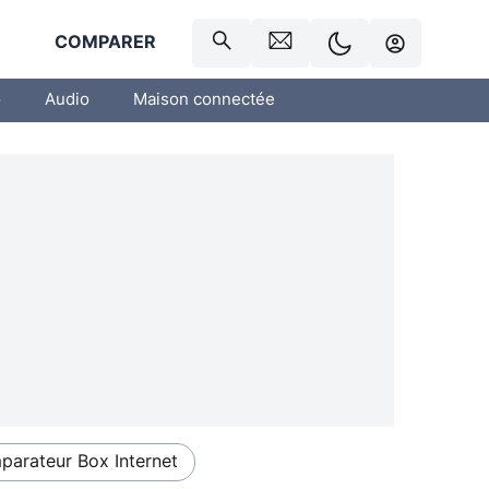
R
COMPARER
o
Audio
Maison connectée
arateur Box Internet