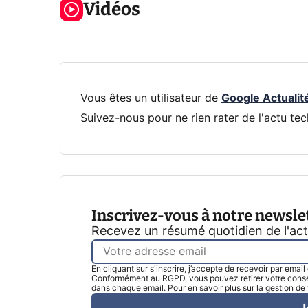
Voici L'AOC
Vidéos
la prochaine
la na
CQ32G4ZA !
Xbox !
privée
Vous êtes un utilisateur de
Google Actualit
Suivez-nous pour ne rien rater de l'actu tec
Inscrivez-vous à notre newsle
Recevez un résumé quotidien de l'ac
En cliquant sur s'inscrire, j’accepte de recevoir par emai
Conformément au RGPD, vous pouvez retirer votre consen
dans chaque email. Pour en savoir plus sur la gestion d