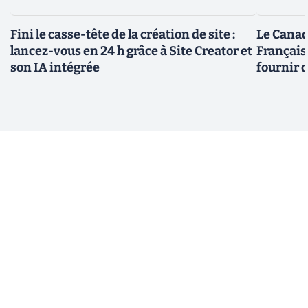
Fini le casse-tête de la création de site :
Le Canad
lancez-vous en 24 h grâce à Site Creator et
Français
son IA intégrée
fournir 