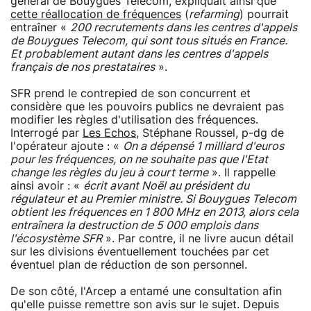
général de Bouygues Telecom, expliquait ainsi que
cette réallocation de fréquences
(
refarming
) pourrait
entraîner «
200 recrutements dans les centres d'appels
de Bouygues Telecom, qui sont tous situés en France.
Et probablement autant dans les centres d'appels
français de nos prestataires
».
SFR prend le contrepied de son concurrent et
considère que les pouvoirs publics ne devraient pas
modifier les règles d'utilisation des fréquences.
Interrogé par
Les Echos
, Stéphane Roussel, p-dg de
l'opérateur ajoute : «
On a dépensé 1 milliard d'euros
pour les fréquences, on ne souhaite pas que l'Etat
change les règles du jeu à court terme
». Il rappelle
ainsi avoir : «
écrit avant Noël au président du
régulateur et au Premier ministre. Si Bouygues Telecom
obtient les fréquences en 1 800 MHz en 2013, alors cela
entraînera la destruction de 5 000 emplois dans
l'écosystème SFR
». Par contre, il ne livre aucun détail
sur les divisions éventuellement touchées par cet
éventuel plan de réduction de son personnel.
De son côté, l'Arcep a entamé une consultation afin
qu'elle puisse remettre son avis sur le sujet. Depuis