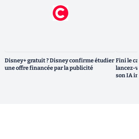
Disney+ gratuit ? Disney confirme étudier
Fini le c
une offre financée par la publicité
lancez-vo
son IA i