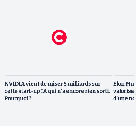
NVIDIA vient de miser 5 milliards sur
Elon Mus
cette start-up IA qui n'a encore rien sorti.
valorisat
Pourquoi ?
d’une no