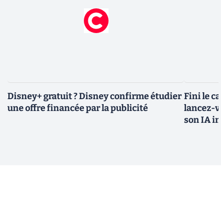
Disney+ gratuit ? Disney confirme étudier
Fini le c
une offre financée par la publicité
lancez-vo
son IA i