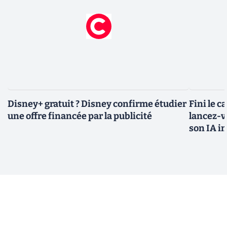
Disney+ gratuit ? Disney confirme étudier
Fini le c
une offre financée par la publicité
lancez-vo
son IA i