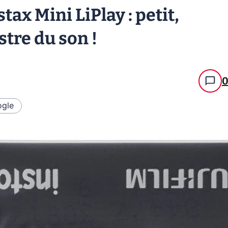
tax Mini LiPlay : petit,
stre du son !
gle