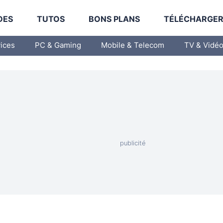
DES
TUTOS
BONS PLANS
TÉLÉCHARGE
vices
PC & Gaming
Mobile & Telecom
TV & Vidé