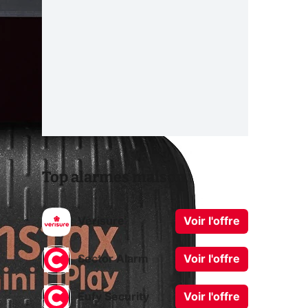
Top alarmes maison
Verisure
Voir l'offre
Sector Alarm
Voir l'offre
Eufy Security
Voir l'offre