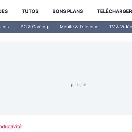
DES
TUTOS
BONS PLANS
TÉLÉCHARGE
vices
PC & Gaming
Mobile & Telecom
TV & Vidé
oductivité