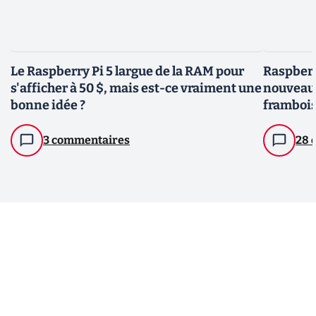
Le Raspberry Pi 5 largue de la RAM pour
Raspberr
s'afficher à 50 $, mais est-ce vraiment une
nouveau 
bonne idée ?
framboi
3 commentaires
28 