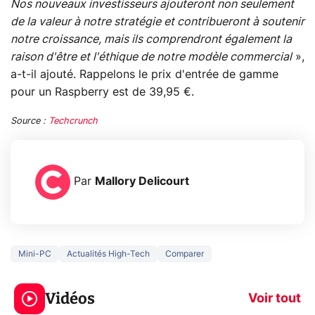
Nos nouveaux investisseurs ajouteront non seulement
de la valeur à notre stratégie et contribueront à soutenir
notre croissance, mais ils comprendront également la
raison d'être et l'éthique de notre modèle commercial
»,
a-t-il ajouté. Rappelons le prix d'entrée de gamme
pour un Raspberry est de 39,95 €.
Source :
Techcrunch
Par
Mallory Delicourt
Mini-PC
Actualités High-Tech
Comparer
3 écrans en 1 pour
5 générations
319€ ? Voici L'AOC
jeux dans la
Vidéos
CQ32G4ZA !
prochaine Xbo
Voir tout