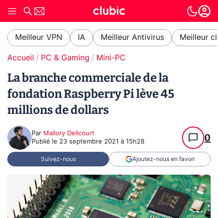
Meilleur VPN
IA
Meilleur Antivirus
Meilleur c
Accueil
PC & Gaming
Mini-PC
La branche commerciale de la
fondation Raspberry Pi lève 45
millions de dollars
Par
Mallory Delicourt
0
Publié le
23 septembre 2021 à 15h28
Suivez-nous
Ajoutez-nous en favori