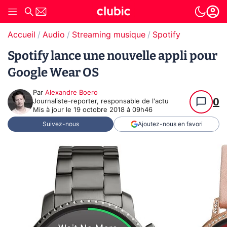
Accueil
Audio
Streaming musique
Spotify
Spotify lance une nouvelle appli pour
Google Wear OS
Par
Alexandre Boero
0
Journaliste-reporter, responsable de l'actu
Mis à jour le
19 octobre 2018 à 09h46
Suivez-nous
Ajoutez-nous en favori