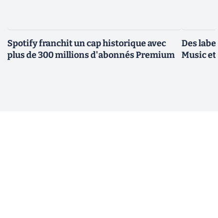
Spotify franchit un cap historique avec
Des label
plus de 300 millions d'abonnés Premium
Music et