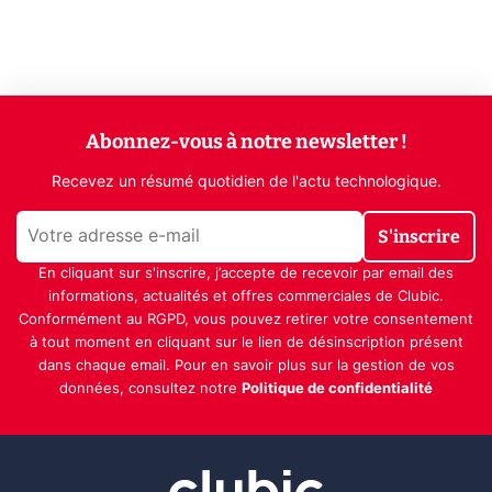
Abonnez-vous à notre newsletter !
Recevez un résumé quotidien de l'actu technologique.
S'inscrire
En cliquant sur s'inscrire, j’accepte de recevoir par email des
informations, actualités et offres commerciales de Clubic.
Conformément au RGPD, vous pouvez retirer votre consentement
à tout moment en cliquant sur le lien de désinscription présent
dans chaque email. Pour en savoir plus sur la gestion de vos
données, consultez notre
Politique de confidentialité